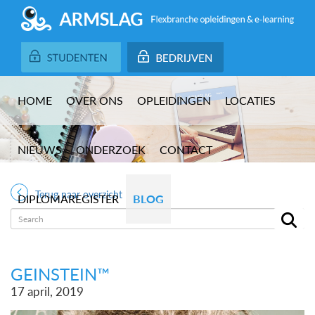
HOME
OVER ONS
OPLEIDINGEN
LOCATIES
NIEUWS
ONDERZOEK
CONTACT
Terug naar overzicht
DIPLOMAREGISTER
BLOG
GEINSTEIN™
17 april, 2019