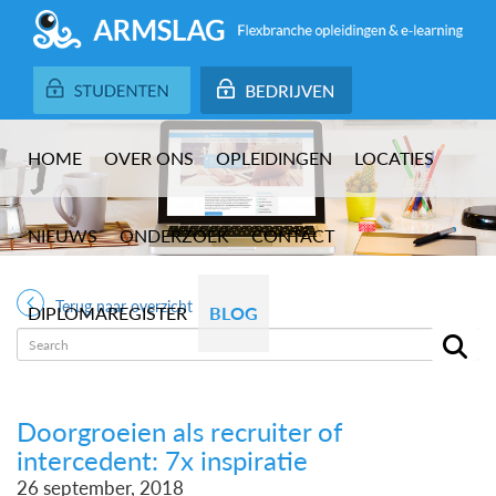
HOME
OVER ONS
OPLEIDINGEN
LOCATIES
NIEUWS
ONDERZOEK
CONTACT
Terug naar overzicht
DIPLOMAREGISTER
BLOG
Doorgroeien als recruiter of
intercedent: 7x inspiratie
26 september, 2018